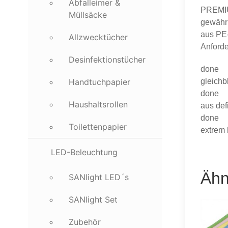
Abfalleimer &
PREMIU
Müllsäcke
gewährl
aus PE
Allzwecktücher
Anforde
Desinfektionstücher
done
gleichb
Handtuchpapier
done
Haushaltsrollen
aus def
done
Toilettenpapier
extrem 
LED-Beleuchtung
Ähn
SANlight LED´s
SANlight Set
Zubehör