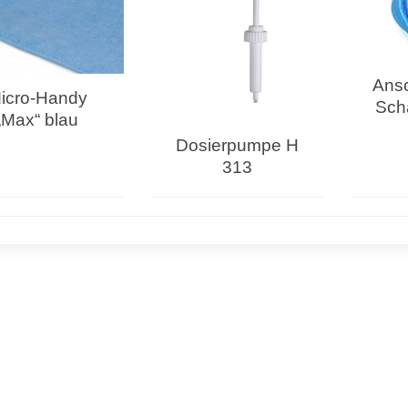
Ansc
icro-Handy
Sch
„Max“ blau
Dosierpumpe H
313