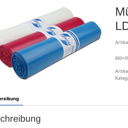
Mü
LD
Artik
650+55
Artik
Kateg
hreibung
chreibung