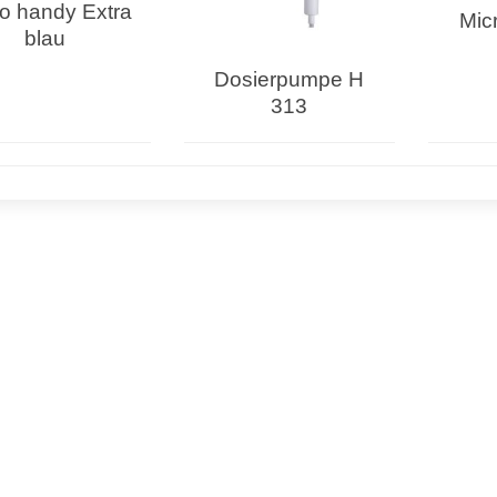
o handy Extra
Mic
blau
Dosierpumpe H
313