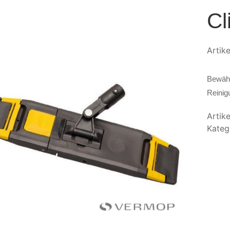
Cl
Artik
Bewährt
Reinig
Artik
Kateg