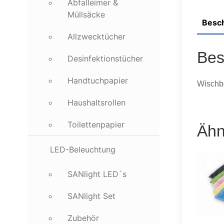
Abfalleimer &
Müllsäcke
Besc
Allzwecktücher
Bes
Desinfektionstücher
Handtuchpapier
Wischb
Haushaltsrollen
Toilettenpapier
Ähn
LED-Beleuchtung
SANlight LED´s
SANlight Set
Zubehör