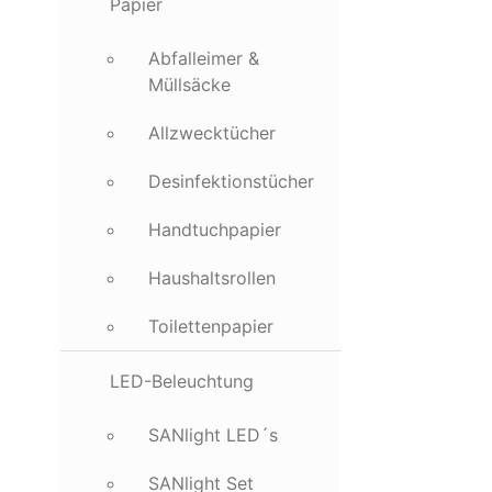
Papier
Abfalleimer &
Müllsäcke
Allzwecktücher
Desinfektionstücher
Handtuchpapier
Haushaltsrollen
Toilettenpapier
LED-Beleuchtung
SANlight LED´s
SANlight Set