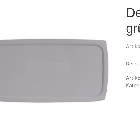
De
gr
Artik
Decke
Artik
Kateg