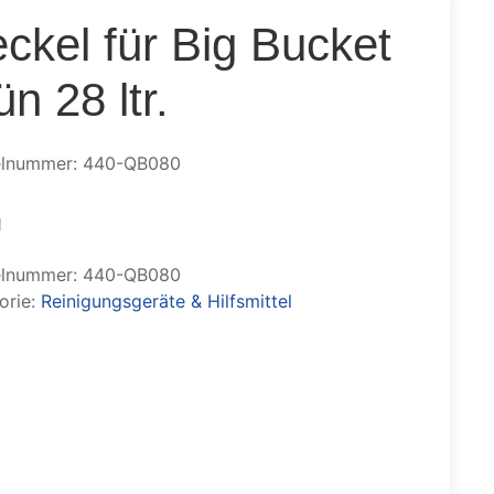
ckel für Big Bucket
ün 28 ltr.
elnummer: 440-QB080
l
elnummer:
440-QB080
orie:
Reinigungsgeräte & Hilfsmittel