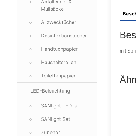
Abfalleimer &
Müllsäcke
Besc
Allzwecktücher
Bes
Desinfektionstücher
Handtuchpapier
mit Spr
Haushaltsrollen
Toilettenpapier
Ähn
LED-Beleuchtung
SANlight LED´s
SANlight Set
Zubehör