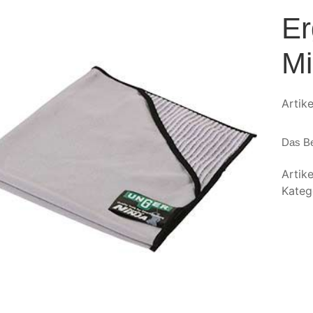
Er
Mi
Arti
Das Be
Artik
Kateg