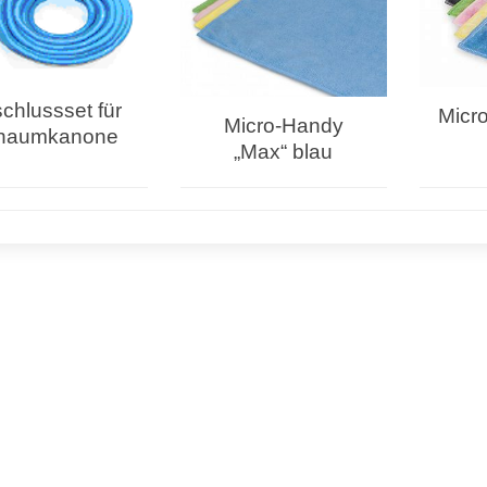
chlussset für
Micr
Micro-Handy
haumkanone
„Max“ blau