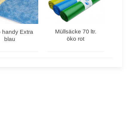
Müllsäcke 70 ltr.
o handy Extra
öko rot
blau