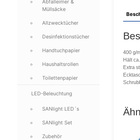
Abfalleimer &
Müllsäcke
Besc
Allzwecktücher
Bes
Desinfektionstücher
Handtuchpapier
400 g/m
Hält ca
Haushaltsrollen
Extra s
Ecktasc
Toilettenpapier
Schrub
LED-Beleuchtung
SANlight LED´s
Ähn
SANlight Set
Zubehör