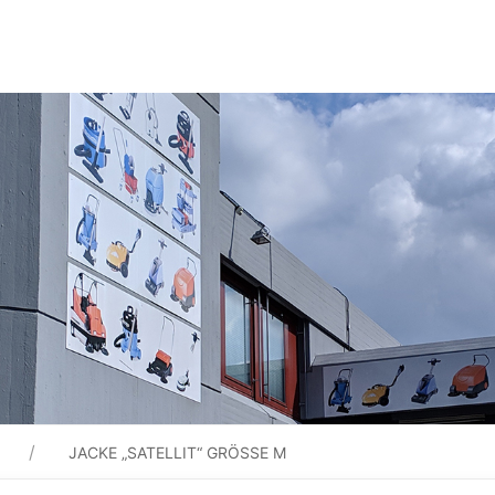
JACKE „SATELLIT“ GRÖSSE M