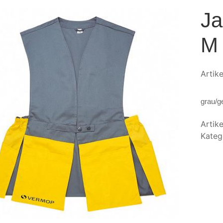
Ja
M
Artik
grau/g
Artik
Kateg