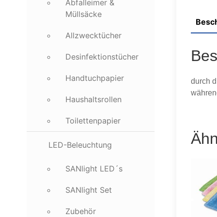
Abfalleimer &
Müllsäcke
Besc
Allzwecktücher
Bes
Desinfektionstücher
Handtuchpapier
durch d
währen
Haushaltsrollen
Toilettenpapier
Ähn
LED-Beleuchtung
SANlight LED´s
SANlight Set
Zubehör