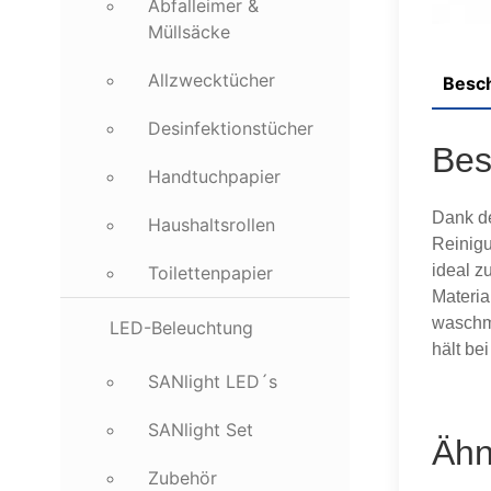
Abfalleimer &
Müllsäcke
Allzwecktücher
Besc
Desinfektionstücher
Bes
Handtuchpapier
Dank de
Haushaltsrollen
Reinigu
ideal z
Toilettenpapier
Materia
waschma
LED-Beleuchtung
hält be
SANlight LED´s
SANlight Set
Ähn
Zubehör