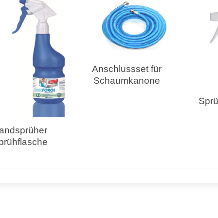
Anschlussset für
Schaumkanone
Sprü
andsprüher
prühflasche