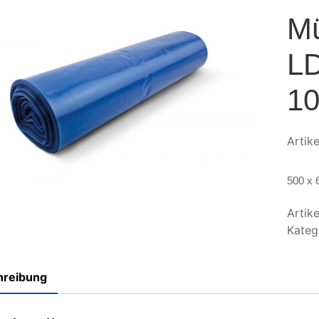
Mü
LD
10
Artik
500 x 
Artik
Kateg
hreibung