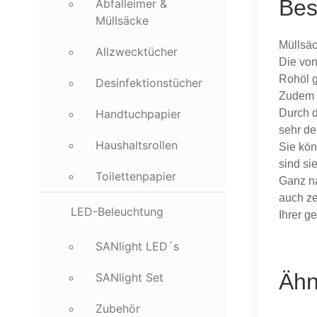
Bes
Abfalleimer &
Müllsäcke
Müllsäc
Allzwecktücher
Die von
Rohöl g
Desinfektionstücher
Zudem z
Durch d
Handtuchpapier
sehr de
Haushaltsrollen
Sie kön
sind si
Toilettenpapier
Ganz n
auch ze
LED-Beleuchtung
Ihrer g
SANlight LED´s
Ähn
SANlight Set
Zubehör