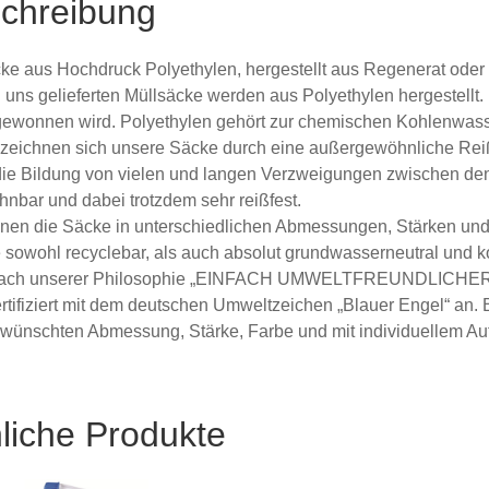
chreibung
ke aus Hochdruck Polyethylen, hergestellt aus Regenerat oder
 uns gelieferten Müllsäcke werden aus Polyethylen hergestellt. 
ewonnen wird. Polyethylen gehört zur chemischen Kohlenwasser
eichnen sich unsere Säcke durch eine außergewöhnliche Reißf
ie Bildung von vielen und langen Verzweigungen zwischen den 
hnbar und dabei trotzdem sehr reißfest.
nen die Säcke in unterschiedlichen Abmessungen, Stärken un
e sowohl recyclebar, als auch absolut grundwasserneutral und ko
ach unserer Philosophie „EINFACH UMWELTFREUNDLICHER“, bie
rtifiziert mit dem deutschen Umweltzeichen „Blauer Engel“ an.
ewünschten Abmessung, Stärke, Farbe und mit individuellem Au
liche Produkte