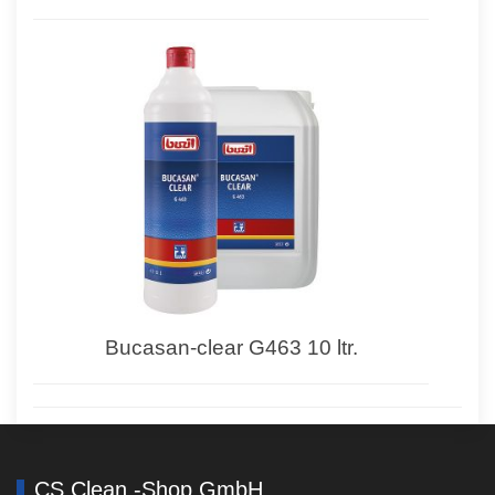
Bucasan-clear G463 10 ltr.
CS Clean -Shop GmbH