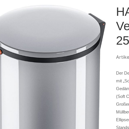
H
Ve
25 
Artik
Der De
mit „S
Gedäm
(Soft 
Großer
Müllbe
Ellips
Stands