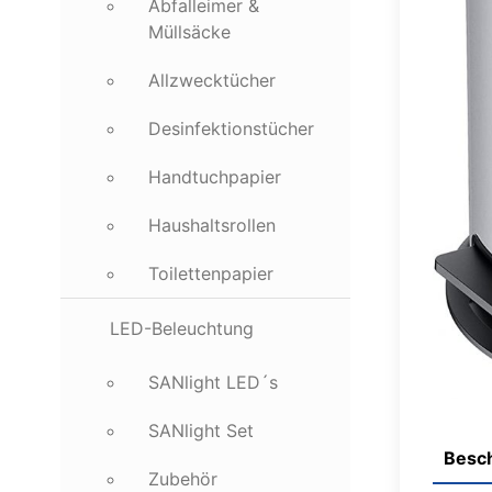
Abfalleimer &
Müllsäcke
Allzwecktücher
Desinfektionstücher
Handtuchpapier
Haushaltsrollen
Toilettenpapier
LED-Beleuchtung
SANlight LED´s
SANlight Set
Besc
Zubehör