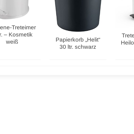
ene-Treteimer
tr. – Kosmetik
Trete
Papierkorb „Helit“
weiß
Heilo
30 ltr. schwarz