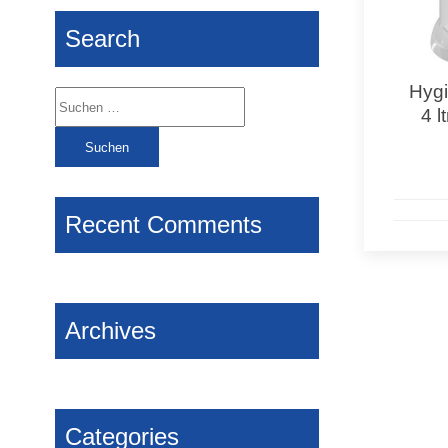
Search
Hygi
Suchen
4 l
nach:
Recent Comments
Archives
Categories