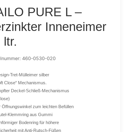
AILO PURE L –
rzinkter Inneneimer
ltr.
elnummer: 460-0530-020
sign-Tret-Mülleimer silber
oft Close“ Mechanismus.
pfter Deckel-Schließ-Mechanismus
Close)
 Öffnungswinkel zum leichten Befüllen
utel-Klemmring aus Gummi
enförmiger Bodenring für höhere
icherheit mit Anti-Rutsch-Füßen