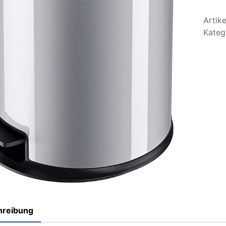
Artik
Kateg
hreibung