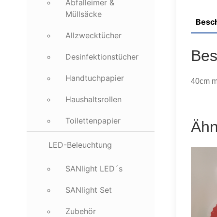
Abfalleimer &
Müllsäcke
Besc
Allzwecktücher
Bes
Desinfektionstücher
Handtuchpapier
40cm m
Haushaltsrollen
Toilettenpapier
Ähn
LED-Beleuchtung
SANlight LED´s
SANlight Set
Zubehör