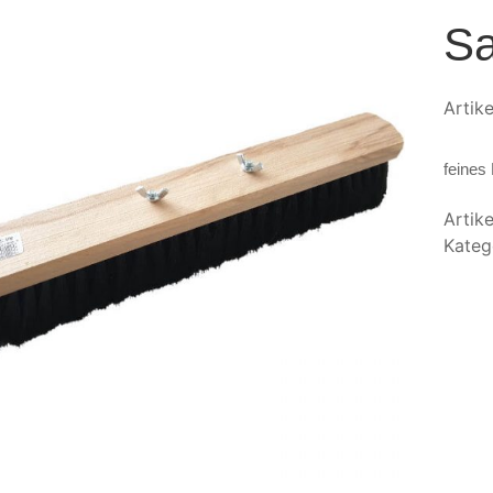
Sa
Artik
feines
Artik
Kateg