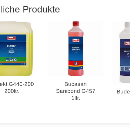
liche Produkte
fekt G440-200
Bucasan
200ltr.
Sanibond G457
Bude
1ltr.