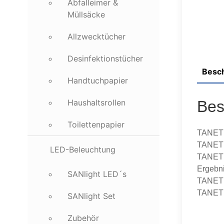
Abfalleimer &
Müllsäcke
Allzwecktücher
Desinfektionstücher
Besc
Handtuchpapier
Haushaltsrollen
Bes
Toilettenpapier
TANET S
TANET S
LED-Beleuchtung
TANET S
Ergebnis
SANlight LED´s
TANET S
TANET 
SANlight Set
Zubehör