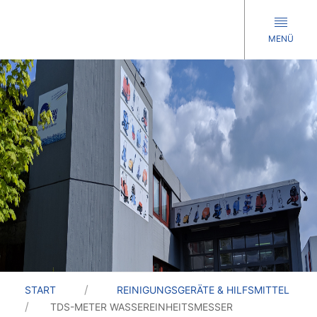
MENÜ
START
REINIGUNGSGERÄTE & HILFSMITTEL
TDS-METER WASSEREINHEITSMESSER