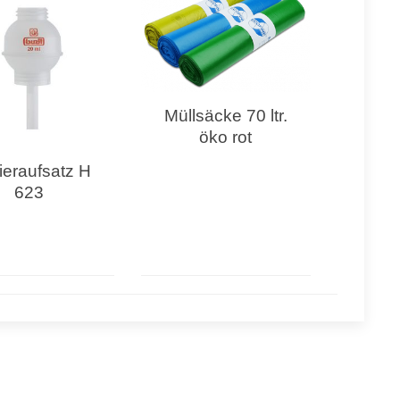
Müllsäcke 70 ltr.
öko rot
ieraufsatz H
623