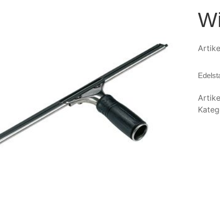
Wi
Artik
Edelst
Artik
Kateg