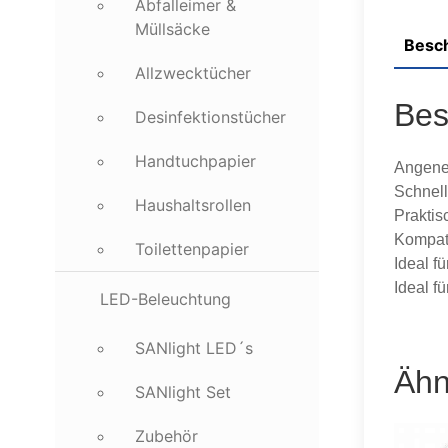
Abfalleimer &
Müllsäcke
Besc
Allzwecktücher
Bes
Desinfektionstücher
Handtuchpapier
Angeneh
Schnell
Haushaltsrollen
Praktis
Kompat
Toilettenpapier
Ideal f
Ideal f
LED-Beleuchtung
SANlight LED´s
Ähn
SANlight Set
Zubehör