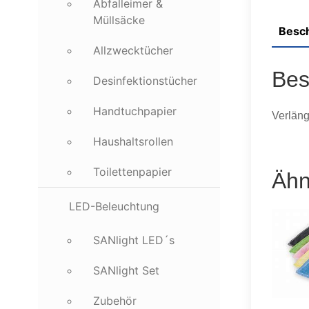
Abfalleimer &
Müllsäcke
Besc
Allzwecktücher
Bes
Desinfektionstücher
Handtuchpapier
Verläng
Haushaltsrollen
Toilettenpapier
Ähn
LED-Beleuchtung
SANlight LED´s
SANlight Set
Zubehör