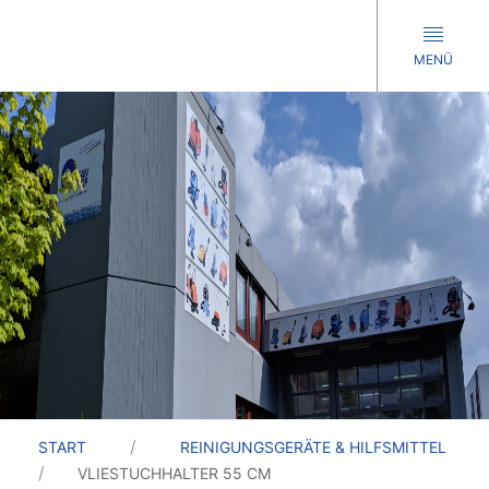
MENÜ
START
REINIGUNGSGERÄTE & HILFSMITTEL
VLIESTUCHHALTER 55 CM