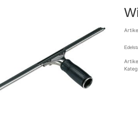
Wi
Artik
Edelst
Artik
Kateg