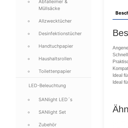
Abfalleimer &
Müllsäcke
Besc
Allzwecktücher
Bes
Desinfektionstücher
Handtuchpapier
Angeneh
Schnell
Haushaltsrollen
Praktis
Kompat
Toilettenpapier
Ideal f
Ideal f
LED-Beleuchtung
SANlight LED´s
Ähn
SANlight Set
Zubehör