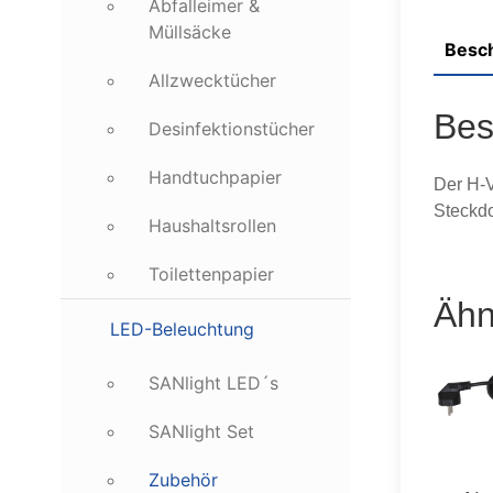
Abfalleimer &
Müllsäcke
Besc
Allzwecktücher
Bes
Desinfektionstücher
Handtuchpapier
Der H-V
Steckdo
Haushaltsrollen
Toilettenpapier
Ähn
LED-Beleuchtung
SANlight LED´s
SANlight Set
Zubehör