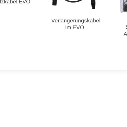
tzkabel EVO
Verlängerungskabel
1m EVO
A