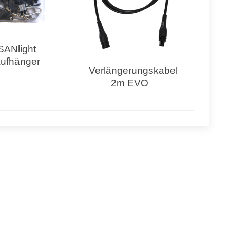
SANlight
ufhänger
Verlängerungskabel
2m EVO